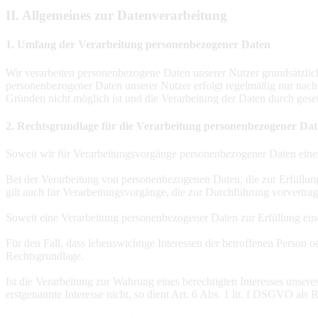
Wir verarbeiten personenbezogene Daten unserer Nutzer grundsätzlich n
personenbezogener Daten unserer Nutzer erfolgt regelmäßig nur nach 
Gründen nicht möglich ist und die Verarbeitung der Daten durch gesetzl
2. Rechtsgrundlage für die Verarbeitung personenbezogener Da
Soweit wir für Verarbeitungsvorgänge personenbezogener Daten eine 
Bei der Verarbeitung von personenbezogenen Daten, die zur Erfüllung e
gilt auch für Verarbeitungsvorgänge, die zur Durchführung vorvertra
Soweit eine Verarbeitung personenbezogener Daten zur Erfüllung einer
Für den Fall, dass lebenswichtige Interessen der betroffenen Person 
Rechtsgrundlage.
Ist die Verarbeitung zur Wahrung eines berechtigten Interesses unser
erstgenannte Interesse nicht, so dient Art. 6 Abs. 1 lit. f DSGVO als 
3. Datenlöschung und Speicherdauer
Die personenbezogenen Daten der betroffenen Person werden gelöscht
europäischen oder nationalen Gesetzgeber in unionsrechtlichen Veror
Daten erfolgt auch dann, wenn eine durch die genannten Normen vorges