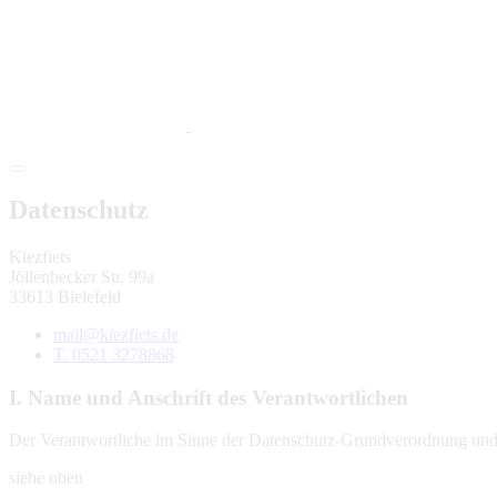
Datenschutz
Kiezfiets
Jöllenbecker Str. 99a
33613 Bielefeld
mail@kiezfiets.de
T. 0521 3278868
I. Name und Anschrift des Verantwortlichen
Der Verantwortliche im Sinne der Datenschutz-Grundverordnung und an
siehe oben
II. Allgemeines zur Datenverarbeitung
1. Umfang der Verarbeitung personenbezogener Daten