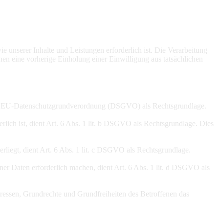
e unserer Inhalte und Leistungen erforderlich ist. Die Verarbeitung
nen eine vorherige Einholung einer Einwilligung aus tatsächlichen
it. a EU-Datenschutzgrundverordnung (DSGVO) als Rechtsgrundlage.
erlich ist, dient Art. 6 Abs. 1 lit. b DSGVO als Rechtsgrundlage. Dies
erliegt, dient Art. 6 Abs. 1 lit. c DSGVO als Rechtsgrundlage.
ner Daten erforderlich machen, dient Art. 6 Abs. 1 lit. d DSGVO als
teressen, Grundrechte und Grundfreiheiten des Betroffenen das
herung kann darüber hinaus erfolgen, wenn dies durch den
iche unterliegt, vorgesehen wurde. Eine Sperrung oder Löschung der
it zur weiteren Speicherung der Daten für einen Vertragsabschluss