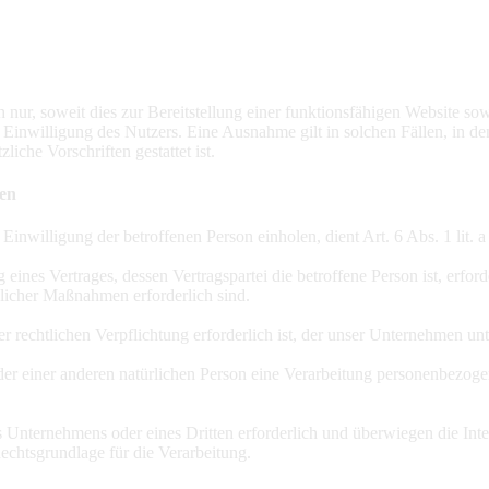
ur, soweit dies zur Bereitstellung einer funktionsfähigen Website sowi
Einwilligung des Nutzers. Eine Ausnahme gilt in solchen Fällen, in de
iche Vorschriften gestattet ist.
ten
Einwilligung der betroffenen Person einholen, dient Art. 6 Abs. 1 l
ines Vertrages, dessen Vertragspartei die betroffene Person ist, erford
glicher Maßnahmen erforderlich sind.
 rechtlichen Verpflichtung erforderlich ist, der unser Unternehmen unt
oder einer anderen natürlichen Person eine Verarbeitung personenbezoge
es Unternehmens oder eines Dritten erforderlich und überwiegen die In
Rechtsgrundlage für die Verarbeitung.
 oder gesperrt, sobald der Zweck der Speicherung entfällt. Eine Speic
dnungen, Gesetzen oder sonstigen Vorschriften, denen der Verantwortl
chriebene Speicherfrist abläuft, es sei denn, dass eine Erforderlichke